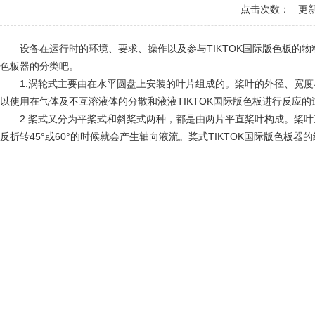
点击次数：
更新时间
设备在运行时的环境、要求、操作以及参与TIKTOK国际版色板的物料
色板器的分类吧。
1.涡轮式主要由在水平圆盘上安装的叶片组成的。桨叶的外径、宽度与高度
以使用在气体及不互溶液体的分散和液液TIKTOK国际版色板进行反应的过程
2.桨式又分为平桨式和斜桨式两种，都是由两片平直桨叶构成。桨叶直
反折转45°或60°的时候就会产生轴向液流。桨式TIKTOK国际版色板器