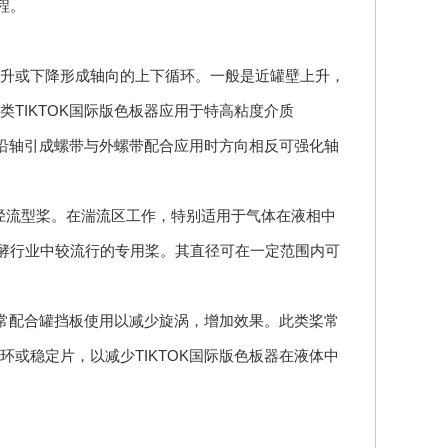
程。
升或下降形成轴向的上下循环。一般是近罐壁上升，
TIKTOK国际版色板器应用于特高粘度介质
小沿轴引成螺带与外螺带配合应用时方向相反可强化轴
属径流型桨。在湍流区工作，特别适用于气体在液相中
发酵行业中较流行的专用桨。其直径可在一定范围内可
桨常配合罐挡板使用以减少旋涡，增加效果。此类桨常
或稳定片，以减少TIKTOK国际版色板器在液体中