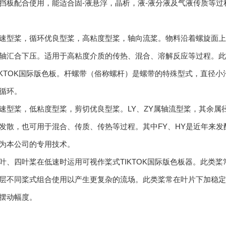
挡板配合使用，能适合固-液悬浮，晶析，液-液分液及气液传质等过
速型桨，循环优良型桨，高粘度型桨，轴向流桨。物料沿着螺旋面上
备
轴汇合下压。适用于高粘度介质的传热、混合、溶解反应等过程。此类
IKTOK国际版色板。杆螺带（俗称螺杆）是螺带的特殊型式，直径
循环。
速型桨，低粘度型桨，剪切优良型桨。LY、ZY属轴流型桨，其余
发散，也可用于混合、传质、传热等过程。其中FY、HY是近年来
为本公司的专用技术。
叶、四叶桨在低速时运用可视作桨式TIKTOK国际版色板器。此类
层不同桨式组合使用以产生更复杂的流场。此类桨常在叶片下加稳定环
摆动幅度。