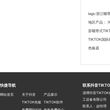
tags:浙江
地区产品：
苏螺带式TI
TIKTOK国
色板器
快捷导航
联系抖音TIKTOK
淄博抖音TIKTO
网站首页
关于抖音
产品展示
工设备有限公司
TIKTOK色板
TIKTOK软件
联系人：赵经理
免费网站IOS
色板免费中心