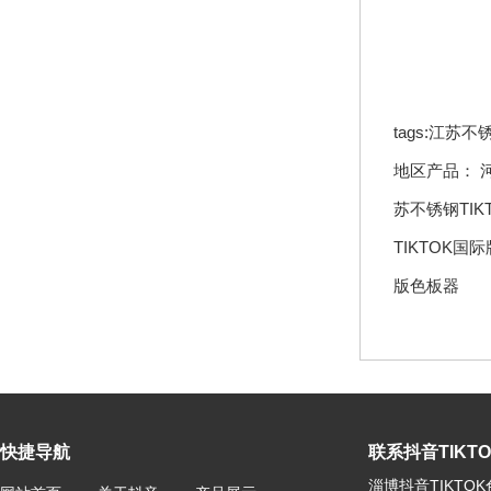
tags:江苏
地区产品：
苏不锈钢TI
TIKTOK国
版色板器
快捷导航
联系抖音TIKTOK
淄博抖音TIKTO